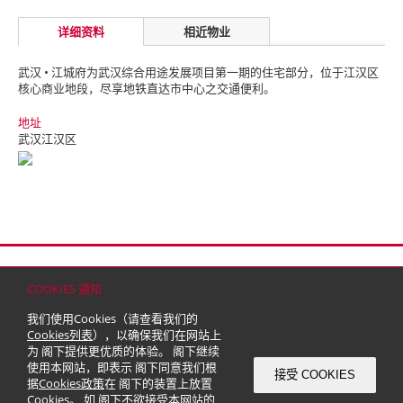
详细资料
相近物业
武汉 • 江城府为武汉综合用途发展项目第一期的住宅部分，位于江汉区
核心商业地段，尽享地铁直达市中心之交通便利。
地址
武汉江汉区
首页
联络
网站地图
免责条款
个人资料（私隐）政策
版权与商标
COOKIES 通知
© 2026 嘉里建设有限公司 (于百慕达注册成立之有限公司)
我们使用Cookies（请查看我们的
Cookies列表
），以确保我们在网站上
为 阁下提供更优质的体验。 阁下继续
使用本网站，即表示 阁下同意我们根
接受 COOKIES
据
Cookies政策
在 阁下的装置上放置
Cookies。 如 阁下不欲接受本网站的