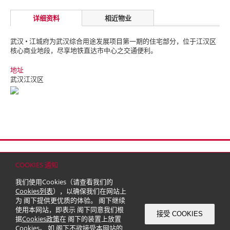
详细资料
相近物业
武汉 • 江城府为武汉综合用途发展项目第一期的住宅部分，位于江汉区
核心商业地段，尽享地铁直达市中心之交通便利。
地址
武汉江汉区
首页
联络
网站地图
免责条款
个人资料（私隐）政策
版权与商标
COOKIES 通知
© 2026 嘉里建设有限公司 (于百慕达注册成立之有限公司)
我们使用Cookies（请查看我们的
Cookies列表
），以确保我们在网站上
为 阁下提供更优质的体验。 阁下继续
使用本网站，即表示 阁下同意我们根
接受 COOKIES
据
Cookies政策
在 阁下的装置上放置
Cookies。 如 阁下不欲接受本网站的