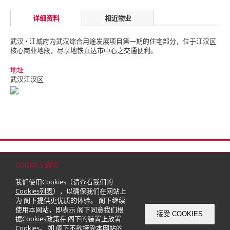
详细资料
相近物业
武汉 • 江城府为武汉综合用途发展项目第一期的住宅部分，位于江汉区
核心商业地段，尽享地铁直达市中心之交通便利。
地址
武汉江汉区
首页
联络
网站地图
免责条款
个人资料（私隐）政策
版权与商标
COOKIES 通知
© 2026 嘉里建设有限公司 (于百慕达注册成立之有限公司)
我们使用Cookies（请查看我们的
Cookies列表
），以确保我们在网站上
为 阁下提供更优质的体验。 阁下继续
使用本网站，即表示 阁下同意我们根
接受 COOKIES
据
Cookies政策
在 阁下的装置上放置
Cookies。 如 阁下不欲接受本网站的