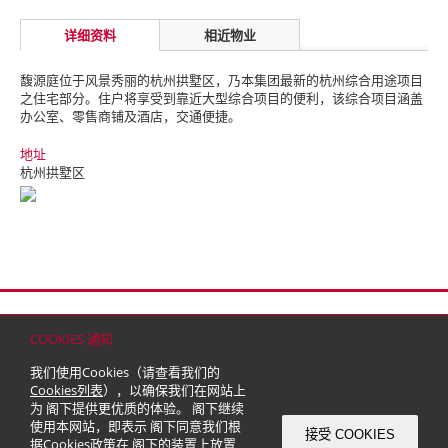
详细资料
相近物业
馥源庭位于风景秀丽的杭州拱墅区，乃本集团最新的杭州综合用途项目
之住宅部分。
住户将享受到靠近大型综合项目的便利，该综合项目涵盖
办公室、零售商铺及酒店，交通便捷。
地址
杭州拱墅区
首页
联络
网站地图
免责条款
个人资料（私隐）政策
版权与商标
COOKIES 通知
© 2026 嘉里建设有限公司 (于百慕达注册成立之有限公司)
我们使用Cookies（请查看我们的
Cookies列表
），以确保我们在网站上
为 阁下提供更优质的体验。 阁下继续
使用本网站，即表示 阁下同意我们根
接受 COOKIES
据
Cookies政策
在 阁下的装置上放置