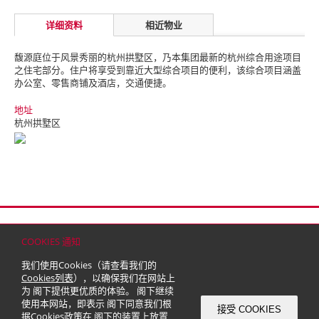
详细资料
相近物业
馥源庭位于风景秀丽的杭州拱墅区，乃本集团最新的杭州综合用途项目
之住宅部分。
住户将享受到靠近大型综合项目的便利，该综合项目涵盖
办公室、零售商铺及酒店，交通便捷。
地址
杭州拱墅区
首页
联络
网站地图
免责条款
个人资料（私隐）政策
版权与商标
COOKIES 通知
© 2026 嘉里建设有限公司 (于百慕达注册成立之有限公司)
我们使用Cookies（请查看我们的
Cookies列表
），以确保我们在网站上
为 阁下提供更优质的体验。 阁下继续
使用本网站，即表示 阁下同意我们根
接受 COOKIES
据
Cookies政策
在 阁下的装置上放置