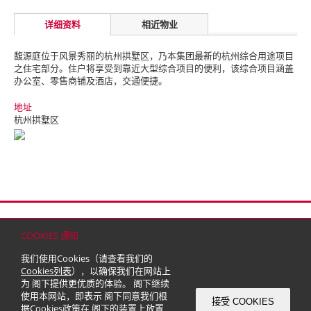
详细资料
相近物业
馥源庭位于风景秀丽的杭州拱墅区，乃本集团最新的杭州综合用途项目
之住宅部分。
住户将享受到靠近大型综合项目的便利，该综合项目涵盖
办公室、零售商铺及酒店，交通便捷。
地址
杭州拱墅区
首页
联络
网站地图
免责条款
个人资料（私隐）政策
版权与商标
COOKIES 通知
© 2026 嘉里建设有限公司 (于百慕达注册成立之有限公司)
我们使用Cookies（请查看我们的
Cookies列表
），以确保我们在网站上
为 阁下提供更优质的体验。 阁下继续
使用本网站，即表示 阁下同意我们根
接受 COOKIES
据
Cookies政策
在 阁下的装置上放置