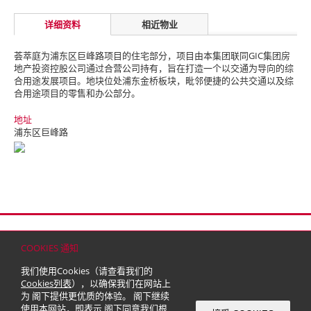
详细资料
相近物业
荟萃庭为浦东区巨峰路项目的住宅部分，项目由本集团联同GIC集团房
地产投资控股公司通过合营公司持有，旨在打造一个以交通为导向的综
合用途发展项目。
地块位处浦东金桥板块，毗邻便捷的公共交通以及综
合用途项目的零售和办公部分。
地址
浦东区巨峰路
首页
联络
网站地图
免责条款
个人资料（私隐）政策
版权与商标
COOKIES 通知
© 2026 嘉里建设有限公司 (于百慕达注册成立之有限公司)
我们使用Cookies（请查看我们的
Cookies列表
），以确保我们在网站上
为 阁下提供更优质的体验。 阁下继续
使用本网站，即表示 阁下同意我们根