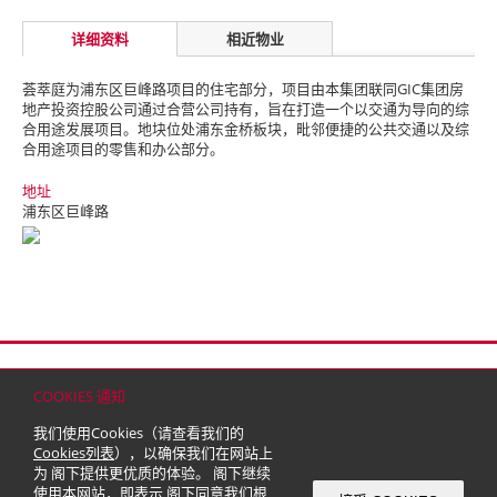
详细资料
相近物业
荟萃庭为浦东区巨峰路项目的住宅部分，项目由本集团联同GIC集团房
地产投资控股公司通过合营公司持有，旨在打造一个以交通为导向的综
合用途发展项目。
地块位处浦东金桥板块，毗邻便捷的公共交通以及综
合用途项目的零售和办公部分。
地址
浦东区巨峰路
首页
联络
网站地图
免责条款
个人资料（私隐）政策
版权与商标
COOKIES 通知
© 2026 嘉里建设有限公司 (于百慕达注册成立之有限公司)
我们使用Cookies（请查看我们的
Cookies列表
），以确保我们在网站上
为 阁下提供更优质的体验。 阁下继续
使用本网站，即表示 阁下同意我们根