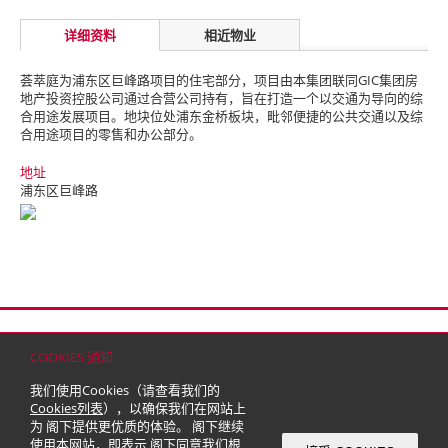
详细资料
相近物业
荟萃庭为浦东区巨峰路项目的住宅部分，项目由本集团联同GIC集团房
地产投资控股公司通过合营公司持有，旨在打造一个以交通为导向的综
合用途发展项目。
地块位处浦东金桥板块，毗邻便捷的公共交通以及综
合用途项目的零售和办公部分。
地址
浦东区巨峰路
首页
联络
网站地图
免责条款
个人资料（私隐）政策
版权与商标
COOKIES 通知
© 2026 嘉里建设有限公司 (于百慕达注册成立之有限公司)
我们使用Cookies（请查看我们的
Cookies列表
），以确保我们在网站上
为 阁下提供更优质的体验。 阁下继续
使用本网站，即表示 阁下同意我们根