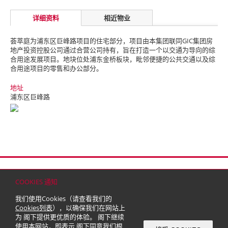
详细资料
相近物业
荟萃庭为浦东区巨峰路项目的住宅部分，项目由本集团联同GIC集团房
地产投资控股公司通过合营公司持有，旨在打造一个以交通为导向的综
合用途发展项目。
地块位处浦东金桥板块，毗邻便捷的公共交通以及综
合用途项目的零售和办公部分。
地址
浦东区巨峰路
首页
联络
网站地图
免责条款
个人资料（私隐）政策
版权与商标
COOKIES 通知
© 2026 嘉里建设有限公司 (于百慕达注册成立之有限公司)
我们使用Cookies（请查看我们的
Cookies列表
），以确保我们在网站上
为 阁下提供更优质的体验。 阁下继续
使用本网站，即表示 阁下同意我们根