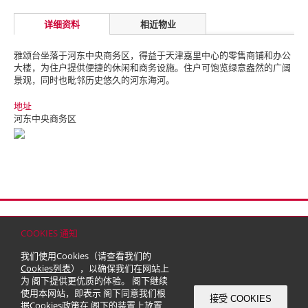
详细资料
相近物业
雅颂台坐落于河东中央商务区，得益于天津嘉里中心的零售商铺
和办公
大楼，为住户提供便捷的休闲和商务设施。
住户可饱览绿
意盎然的广阔
景观，同时也毗邻历史悠久的河东海河。
地址
河东中央商务区
首页
联络
网站地图
免责条款
个人资料（私隐）政策
版权与商标
COOKIES 通知
© 2026 嘉里建设有限公司 (于百慕达注册成立之有限公司)
我们使用Cookies（请查看我们的
Cookies列表
），以确保我们在网站上
为 阁下提供更优质的体验。 阁下继续
使用本网站，即表示 阁下同意我们根
接受 COOKIES
据
Cookies政策
在 阁下的装置上放置