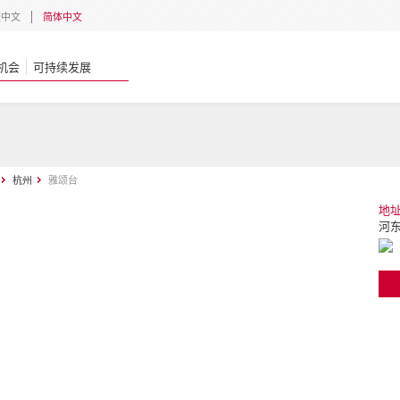
體中文
简体中文
机会
可持续发展
杭州
雅颂台
地
河