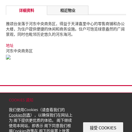
详细资料
相近物业
雅颂台坐落于河东中央商务区，得益于天津嘉里中心的零售商铺
和办公
大楼，为住户提供便捷的休闲和商务设施。
住户可饱览绿
意盎然的广阔
景观，同时也毗邻历史悠久的河东海河。
地址
河东中央商务区
首页
联络
网站地图
免责条款
个人资料（私隐）政策
版权与商标
COOKIES 通知
© 2026 嘉里建设有限公司 (于百慕达注册成立之有限公司)
我们使用Cookies（请查看我们的
Cookies列表
），以确保我们在网站上
为 阁下提供更优质的体验。 阁下继续
使用本网站，即表示 阁下同意我们根
接受 COOKIES
据
Cookies政策
在 阁下的装置上放置