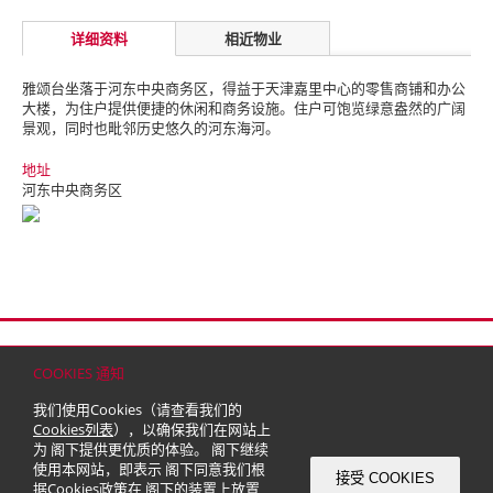
详细资料
相近物业
雅颂台坐落于河东中央商务区，得益于天津嘉里中心的零售商铺
和办公
大楼，为住户提供便捷的休闲和商务设施。
住户可饱览绿
意盎然的广阔
景观，同时也毗邻历史悠久的河东海河。
地址
河东中央商务区
首页
联络
网站地图
免责条款
个人资料（私隐）政策
版权与商标
COOKIES 通知
© 2026 嘉里建设有限公司 (于百慕达注册成立之有限公司)
我们使用Cookies（请查看我们的
Cookies列表
），以确保我们在网站上
为 阁下提供更优质的体验。 阁下继续
使用本网站，即表示 阁下同意我们根
接受 COOKIES
据
Cookies政策
在 阁下的装置上放置