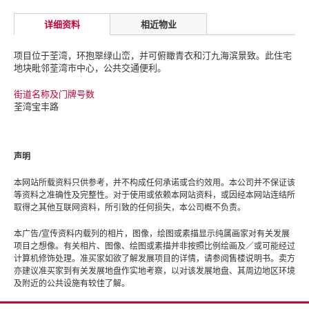
详细资料
相近物业
项目位于荃湾，环抱翠绿山峦，并可俯瞰青衣和汀九海滨景致。此住宅
地块毗邻荃湾市中心，公共交通便利。
街道名称及门牌号数
荃湾宝丰路
声明
本网站所载资料只供参考，并不构成任何承诺或合约效用。本公司并不保证该
等资料之准确性及完整性。对于使用或依赖本网站资料，或因经本网站连结所
取得之其他互联网资料，所引致的任何损失，本公司概不负责。
本广告/宣传资料内载列的相片，图像，绘图或素描显示纯属画家对有关发展
项目之想像。有关相片、图像、绘图或素描并非按照比例绘画及／或可能经过
计算机修饰处理。准买家如欲了解发展项目的详情，请参阅售楼说明书。卖方
亦建议准买家到有关发展地盘作实地考察，以对该发展地盘、其周边地区环境
及附近的公共设施有较佳了解。