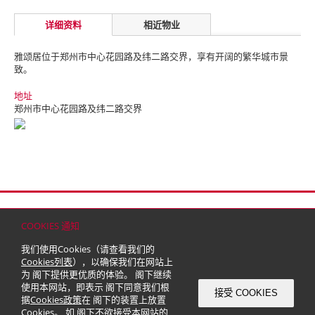
详细资料
相近物业
雅颂居位于郑州市中心花园路及纬二路交界，享有开阔的繁华城市景
致。
地址
郑州市中心花园路及纬二路交界
首页
联络
网站地图
免责条款
个人资料（私隐）政策
版权与商标
COOKIES 通知
© 2026 嘉里建设有限公司 (于百慕达注册成立之有限公司)
我们使用Cookies（请查看我们的
Cookies列表
），以确保我们在网站上
为 阁下提供更优质的体验。 阁下继续
使用本网站，即表示 阁下同意我们根
接受 COOKIES
据
Cookies政策
在 阁下的装置上放置
Cookies。 如 阁下不欲接受本网站的