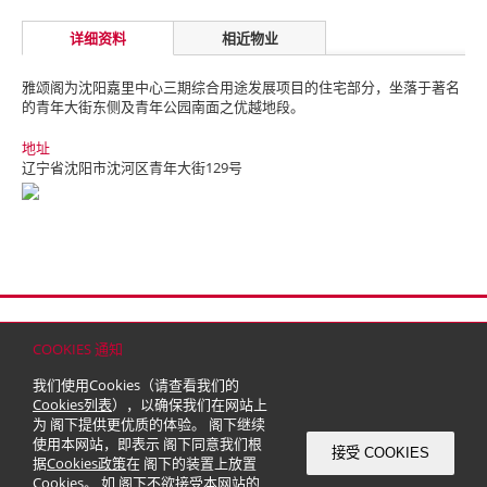
详细资料
相近物业
雅颂阁为沈阳嘉里中心三期综合用途发展项目的住宅部分，坐落于著名
的青年大街东侧及青年公园南面之优越地段。
地址
辽宁省沈阳市沈河区青年大街129号
首页
联络
网站地图
免责条款
个人资料（私隐）政策
版权与商标
COOKIES 通知
© 2026 嘉里建设有限公司 (于百慕达注册成立之有限公司)
我们使用Cookies（请查看我们的
Cookies列表
），以确保我们在网站上
为 阁下提供更优质的体验。 阁下继续
使用本网站，即表示 阁下同意我们根
接受 COOKIES
据
Cookies政策
在 阁下的装置上放置
Cookies。 如 阁下不欲接受本网站的