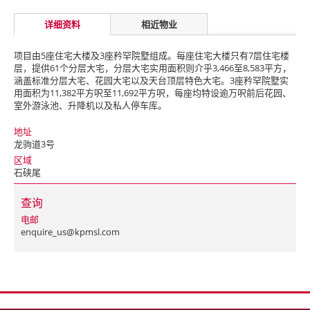
详细资料
相近物业
项目由5座住宅大楼及3座矜罕院墅组成。每座住宅大楼只有7层住宅楼
层，提供61个分层大宅，分层大宅实用面积则介乎3,466至8,583平方，
涵盖标准分层大宅、花园大宅以及天台顶层特色大宅。3座矜罕院墅实
用面积为11,382平方呎至11,692平方呎，每座均特设逾万呎前后花园、
室外游泳池、升降机以及私人停车库。
地址
龙驹道3号
区域
石硖尾
查询
电邮
enquire_us@kpmsl.com