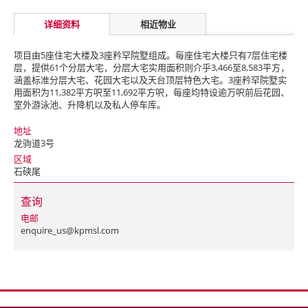
详细资料
相近物业
项目由5座住宅大楼及3座矜罕院墅组成。每座住宅大楼只有7层住宅楼
层，提供61个分层大宅，分层大宅实用面积则介乎3,466至8,583平方，
涵盖标准分层大宅、花园大宅以及天台顶层特色大宅。3座矜罕院墅实
用面积为11,382平方呎至11,692平方呎，每座均特设逾万呎前后花园、
室外游泳池、升降机以及私人停车库。
地址
龙驹道3号
区域
石硖尾
查询
电邮
enquire_us@kpmsl.com