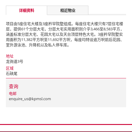
详细资料
相近物业
项目由5座住宅大楼及3座矜罕院墅组成。每座住宅大楼只有7层住宅楼
层，提供61个分层大宅，分层大宅实用面积则介乎3,466至8,583平方，
涵盖标准分层大宅、花园大宅以及天台顶层特色大宅。3座矜罕院墅实
用面积为11,382平方呎至11,692平方呎，每座均特设逾万呎前后花园、
室外游泳池、升降机以及私人停车库。
地址
龙驹道3号
区域
石硖尾
查询
电邮
enquire_us@kpmsl.com