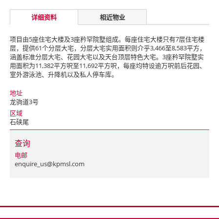
详细资料
相近物业
项目由5座住宅大楼及3座矜罕院墅组成。每座住宅大楼只有7层住宅楼
层，提供61个分层大宅，分层大宅实用面积则介乎3,466至8,583平方，
涵盖标准分层大宅、花园大宅以及天台顶层特色大宅。3座矜罕院墅实
用面积为11,382平方呎至11,692平方呎，每座均特设逾万呎前后花园、
室外游泳池、升降机以及私人停车库。
地址
龙驹道3号
区域
石硖尾
查询
电邮
enquire_us@kpmsl.com