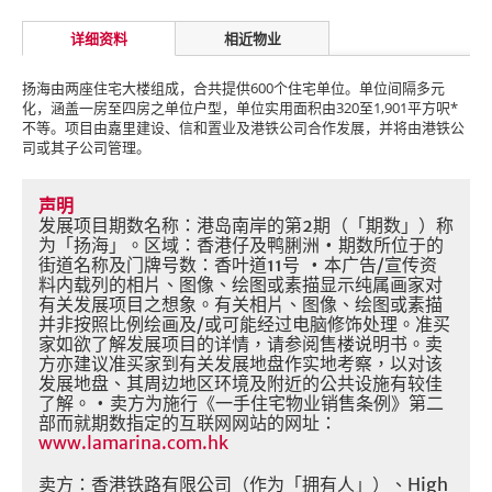
详细资料
相近物业
扬海由两座住宅大楼组成，合共提供600个住宅单位。单位间隔多元
化，涵盖一房至四房之单位户型，单位实用面积由320至1,901平方呎*
不等。项目由嘉里建设、信和置业及港铁公司合作发展，并将由港铁公
司或其子公司管理。
声明
发展项目期数名称：港岛南岸的第
2
期（「期数」）称
为「扬海」。区域：香港仔及鸭脷洲
•
期数所位于的
街道名称及门牌号数：香叶道
11
号
•
本广告
/
宣传资
料内载列的相片、图像、绘图或素描显示纯属画家对
有关发展项目之想象。有关相片、图像、绘图或素描
并非按照比例绘画及
/
或可能经过电脑修饰处理。准买
家如欲了解发展项目的详情，请参阅售楼说明书。卖
方亦建议准买家到有关发展地盘作实地考察，以对该
发展地盘、其周边地区环境及附近的公共设施有较佳
了解。
•
卖方为施行《一手住宅物业销售条例》第二
部而就期数指定的互联网网站的网址：
www.lamarina.com.hk
卖方：香港铁路有限公司（作为「拥有人」）、
High