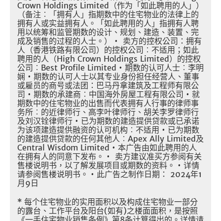
Crown Holdings Limited
（作为「如此聘用的人」）
（备注︰「拥有人」指期数中的住宅物业的法律上的
拥有人或实益拥有人。「如此聘用的人」指拥有人聘
用以统筹和监管期数的设计、规划、建造、装置、完
成及销售的过程的人士。）
•
卖方的控权公司：拥有
人（香港铁路有限公司）的控权公司︰不适用；如此
聘用的人（
High Crown Holdings Limited
）的控权
公司︰
Best Profile Limited •
期数的认可人士︰李明
娴
•
期数的认可人士以其专业身份担任经营人、董事
或雇员的商号或法团：巴马丹拿建筑及工程师有限公
司
•
期数的承建商︰中国海外房屋工程有限公司
•
就
期数中的住宅物业的出售而代表拥有人行事的律师事
务所︰的近律师行、高李叶律师行、胡关李罗律师行
及刘汉铨律师行
•
已为期数的建造提供贷款或已承诺
为该项建造提供融资的认可机构︰不适用
•
已为期数
的建造提供贷款的任何其他人︰
Apex Ally Limited
及
Central Wisdom Limited •
本广告由如此聘用的人
在拥有人的同意下发布。
•
卖方建议准买方参阅有关
售楼说明书，以了解发展项目或期数的资料。
•
详情
请参阅售楼说明书。
•
此广告之制作日期：
2024
年
1
月
9
日
*
每个住宅物业的实用面积以及构成住宅物业一部分
的露台、工作平台及阳台
(
如有
)
之楼面面积，是按照
《一手住宅物业销售条例》第
8
条计算得出的。详情请