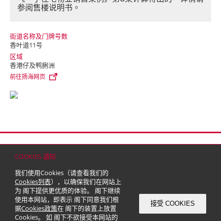
参阅售楼说明书。
街道名称及门牌号数
香叶道11号
区域
香港仔及鸭脷洲
前往扬海网页
首页
联络
网站地图
免责条款
个人资料（私隐）政策
版权与商标
COOKIES 通知
© 2026 嘉里建设有限公司 (于百慕达注册成立之有限公司)
我们使用Cookies（请查看我们的
Cookies列表
），以确保我们在网站上
为 阁下提供更优质的体验。 阁下继续
使用本网站，即表示 阁下同意我们根
接受 COOKIES
据
Cookies政策
在 阁下的装置上放置
Cookies。 如 阁下不欲接受本网站的