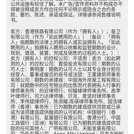
公共设施有较佳了解。本广告/宣传资料并不构成亦不
得被诠释成卖方作出任何不论明示或隐含之合约条
款、要约、陈述、承诺或保证。详情请参阅售楼说明
书。
卖方：香港铁路有限公司（作为「拥有人」）；泰卫
有限公司（作为「如此聘用的人」）（备註︰「拥有
人」指期数的法律上的拥有人或实益拥有人。「如此
聘用的人」指拥有人聘用以统筹和监管期数的设计、
规划、建造、装置、完成及销售的过程的人士。）｜
卖方（拥有人）的控权公司：不适用｜卖方（如此聘
用的人）的控权公司：置俊投资有限公司｜期数的认
可人士：黄明康｜期数的认可人士以其专业身分担任
经营人、董事或僱员的商号或法团：王董建筑师事务
有限公司｜期数的承建商：中国海外房屋工程有限公
司｜就期数中的住宅物业的出售而代表拥有人行事的
律师事务所：的近律师行、何耀棣律师事务所、高李
叶律师行、司力达律师楼、贝克．麦坚时律师事务
所、李伟斌律师行、陈添耀.陈瑛律师事务所、国浩律
师（香港）事务所｜已为期数的建造提供贷款或已承
诺为该项建造提供融资的认可机构：中国银行（香
港）有限公司、星展银行有限公司．香港分行、中国
工商银行（亚洲）有限公司｜已为期数的建造提供贷
款的任何其他人：广明有限公司、天能发展有限公
司、华先有限公司、Apex Ally Limited｜尽卖方所知