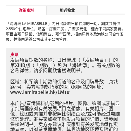
详细资料
相近物业
「海瑅湾 LA MIRABELLE 」为日出康城压轴临海的一期，期数共提供
2,550个住宅单位，涵盖一房至四房，户型多元化，迎合不同买家需要。
项目由嘉里建设、信和置业、嘉华国际、招商局置地及港铁公司合作发
展，并将由港铁公司或其子公司管理。
声明
发展项目期数的名称：日出康城（「发展项目」）的
第XIIIB期（「期数」）称为「海瑅湾I」。有关期数的
名称详情，请参阅期数售楼说明书。
区域：将军澳｜期数的街道的名称及门牌号数：康城
路1号｜卖方就期数指定的互联网网站的网址：
www.lamirabelle.hk/LM1#
本广告/宣传资料内载列的相片、图像、绘图或素描显
示纯属画家对有关发展项目之想像。有关相片、图
像、绘图或素描并非按照比例绘画及/或可能经过电脑
修饰处理。准买家如欲了解发展项目的详情，请参阅
售楼说明书。卖方亦建议准买家到有关发展地盘作实
地考察，以对该发展地盘、其周边地区环境及附近的