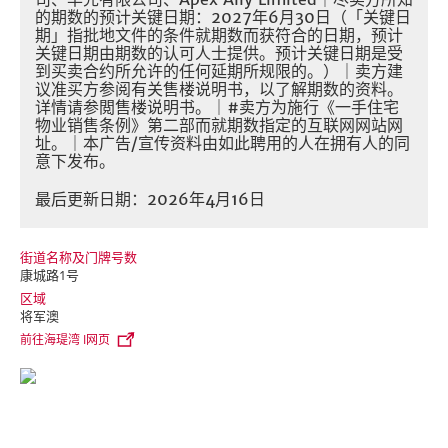
的期数的预计关键日期：2027年6月30日（「关键日
期」指批地文件的条件就期数而获符合的日期，预计
关键日期由期数的认可人士提供。预计关键日期是受
到买卖合约所允许的任何延期所规限的。）｜卖方建
议准买方参阅有关售楼说明书，以了解期数的资料。
详情请参閲售楼说明书。｜#卖方为施行《一手住宅
物业销售条例》第二部而就期数指定的互联网网站网
址。｜本广告/宣传资料由如此聘用的人在拥有人的同
意下发布。
最后更新日期：2026年4月16日
街道名称及门牌号数
康城路1号
区域
将军澳
前往海瑅湾 I网页