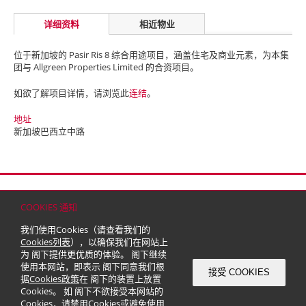
详细资料
相近物业
位于新加坡的 Pasir Ris 8 综合用途项目，涵盖住宅及商业元素，为本集
团与 Allgreen Properties Limited 的合资项目。
如欲了解项目详情，请浏览此
连结
。
地址
新加坡巴西立中路
首页
联络
网站地图
免责条款
个人资料（私隐）政策
版权与商标
COOKIES 通知
© 2026 嘉里建设有限公司 (于百慕达注册成立之有限公司)
我们使用Cookies（请查看我们的
Cookies列表
），以确保我们在网站上
为 阁下提供更优质的体验。 阁下继续
使用本网站，即表示 阁下同意我们根
接受 COOKIES
据
Cookies政策
在 阁下的装置上放置
Cookies。 如 阁下不欲接受本网站的
Cookies，请禁用Cookies或避免使用