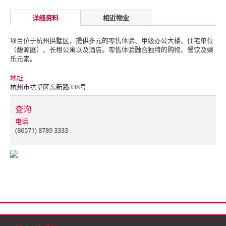
详细资料
相近物业
项目位于杭州拱墅区，提供多元的零售体验、甲级办公大楼、住宅单位
（馥源庭）、长租公寓以及酒店。
零售体验融合独特的购物、餐饮及娱
乐元素。
地址
杭州市拱墅区东新路338号
查询
电话
(86571) 8789 3333
首页
联络
网站地图
免责条款
个人资料（私隐）政策
版权与商标