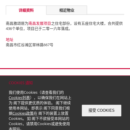
详细资料
相近物业
南昌雅颂居为
南昌发展项目
之住宅部份，设有五座住宅大楼，合共提供
436个单位，项目已于二零一六年落成。
地址
南昌市红谷滩区翠林路667号
首页
联络
网站地图
免责条款
个人资料（私隐）政策
版权与商标
COOKIES 通知
© 2026 嘉里建设有限公司 (于百慕达注册成立之有限公司)
我们使用Cookies（请查看我们的
Cookies列表
），以确保我们在网站上
为 阁下提供更优质的体验。 阁下继续
使用本网站，即表示 阁下同意我们根
接受 COOKIES
据
Cookies政策
在 阁下的装置上放置
Cookies。 如 阁下不欲接受本网站的
Cookies，请禁用Cookies或避免使用
本网站。