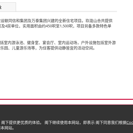
业
建设联同信和集团及万泰集团兴建的全新住宅项目。玖珑山合共提供
房及4房单位，实用面积由约450呎至1,500呎，项目另备多款特色单
施包括室内游泳池、健身室、宴会厅、室内运动场，户外设施包括室外游
物乐园、儿童游乐场等，为住客提供动静皆宜的活动空间。
隐）政策
版权与商标
限公司)
 阁下提供更优质的体验。 阁下继续使用本网站，即表示 阁下同意我们根据
Co
使用本网站。