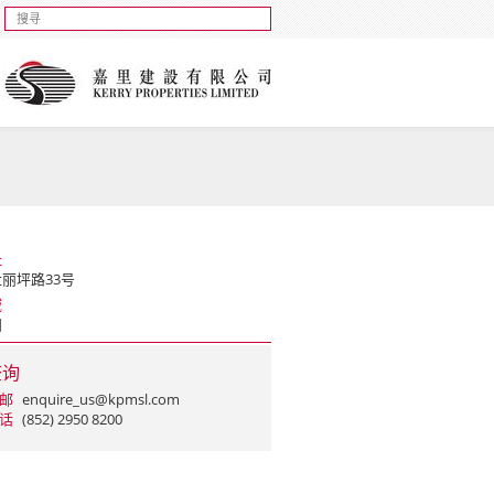
址
丽坪路33号
域
田
查询
邮
enquire_us@kpmsl.com
话
(852) 2950 8200