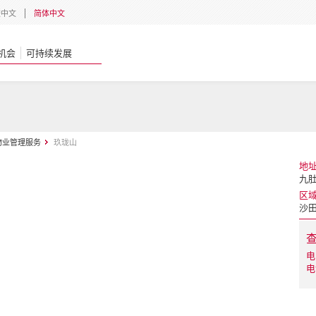
體中文
简体中文
机会
可持续发展
物业管理服务
玖珑山
地
九肚
区
沙
电
电