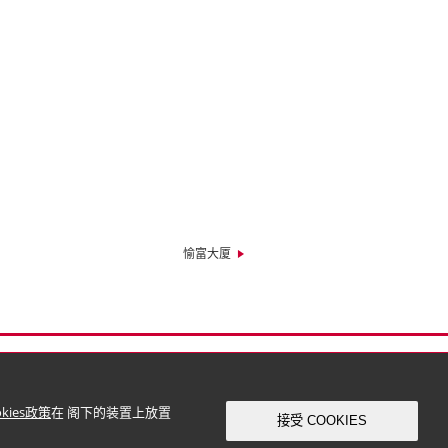
愉富大厦
okies政策
在 阁下的装置上放置
接受 COOKIES