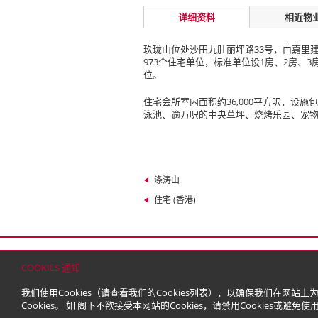
详细资料
相近物
玖珑山位处沙田九肚丽坪路33号，由嘉里
973个住宅单位，标准单位设1房、2房、3
位。
住宅会所室内面积约36,000平方呎，设
泳池、逾万呎的中央草坪、烧烤乐园、宠
涤涛山
住宅 (香港)
首页
联络
网站地图
免责条款
个人资料（私
COOKIES 通知
© 2026 嘉里建设有限公司 (于百慕达注册成立之有
我们使用Cookies（请查看我们的
Cookies列表
），以确保我们在网站上为
Cookies。 如 阁下不欲接受本网站的Cookies，请禁用Cookies或避免