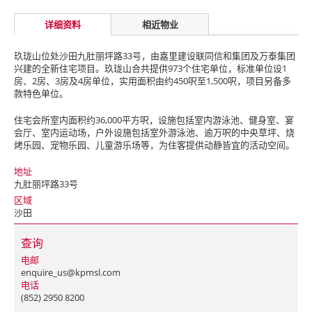
详细资料
相近物业
玖珑山位处沙田九肚丽坪路33号，由嘉里建设联同信和集团及万泰集团
兴建的全新住宅项目。玖珑山合共提供973个住宅单位，标准单位设1
房、2房、3房及4房单位，实用面积由约450呎至1,500呎，项目另备多
款特色单位。
住宅会所室内面积约36,000平方呎，设施包括室内游泳池、健身室、宴
会厅、室内运动场，户外设施包括室外游泳池、逾万呎的中央草坪、烧
烤乐园、宠物乐园、儿童游乐场等，为住客提供动静皆宜的活动空间。
地址
九肚丽坪路33号
区域
沙田
查询
电邮
enquire_us@kpmsl.com
电话
(852) 2950 8200