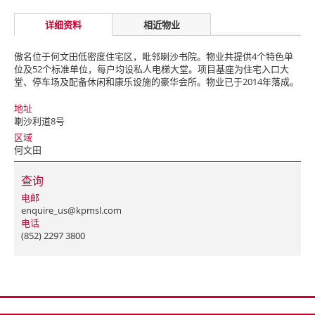
详细资料
相近物业
傲名位于何文田低密度住宅区，毗邻喇沙书院。物业共提供4个特色单
位及52个标准单位，每户均设私人电梯大堂。项目基座为住宅入口大
堂、停车场及配备休闲和康乐设施的豪华会所。物业已于2014年落成。
地址
喇沙利道8号
区域
何文田
查询
电邮
enquire_us@kpmsl.com
电话
(852) 2297 3800