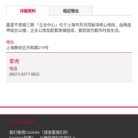
详细资料
相近物业
嘉里不夜城三期 「企业中心」位于上海市苏河湾板块核心地段，由两座
甲级办公楼、企业公馆及配套商铺组成，展现现代都市时尚生活。
地址
上海静安区共和路219号
查询
电话
(8621) 6317 8822
首页
联络
网站地图
免责条款
个人资料（私隐）政策
版权与商标
COOKIES 通知
© 2026 嘉里建设有限公司 (于百慕达注册成立之有限公司)
我们使用Cookies（请查看我们的
Cookies列表
），以确保我们在网站上