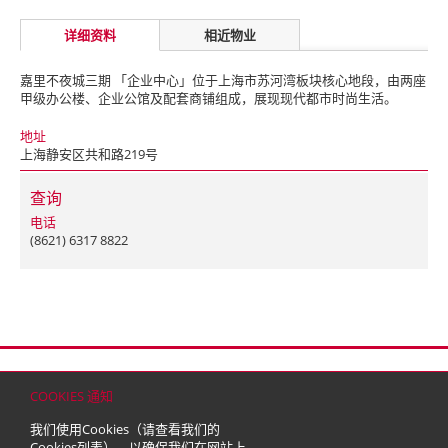
详细资料
相近物业
嘉里不夜城三期 「企业中心」位于上海市苏河湾板块核心地段，由两座
甲级办公楼、企业公馆及配套商铺组成，展现现代都市时尚生活。
地址
上海静安区共和路219号
查询
电话
(8621) 6317 8822
首页
联络
网站地图
免责条款
个人资料（私隐）政策
版权与商标
COOKIES 通知
© 2026 嘉里建设有限公司 (于百慕达注册成立之有限公司)
我们使用Cookies（请查看我们的
Cookies列表
），以确保我们在网站上