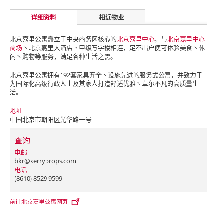
详细资料
相近物业
北京嘉里公寓矗立于中央商务区核心的
北京嘉里中心
，与
北京嘉里中心
商场
丶北京嘉里大酒店丶甲级写字楼相连，足不出户便可体验美食丶休
闲丶购物等服务，满足各种生活之需。
北京嘉里公寓拥有192套家具齐全丶设施先进的服务式公寓，并致力于
为国际化高级行政人士及其家人打造舒适优雅丶卓尔不凡的高质量生
活。
地址
中国北京市朝阳区光华路一号
查询
电邮
bkr@kerryprops.com
电话
(8610) 8529 9599
前往北京嘉里公寓网页