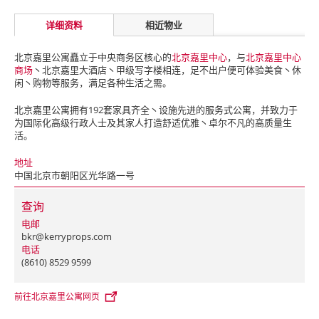
详细资料
相近物业
北京嘉里公寓矗立于中央商务区核心的
北京嘉里中心
，与
北京嘉里中心
商场
丶北京嘉里大酒店丶甲级写字楼相连，足不出户便可体验美食丶休
闲丶购物等服务，满足各种生活之需。
北京嘉里公寓拥有192套家具齐全丶设施先进的服务式公寓，并致力于
为国际化高级行政人士及其家人打造舒适优雅丶卓尔不凡的高质量生
活。
地址
中国北京市朝阳区光华路一号
查询
电邮
bkr@kerryprops.com
电话
(8610) 8529 9599
前往北京嘉里公寓网页