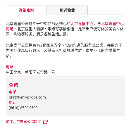
详细资料
相近物业
北京嘉里公寓矗立于中央商务区核心的
北京嘉里中心
，与
北京嘉里中心
商场
丶北京嘉里大酒店丶甲级写字楼相连，足不出户便可体验美食丶休
闲丶购物等服务，满足各种生活之需。
北京嘉里公寓拥有192套家具齐全丶设施先进的服务式公寓，并致力于
为国际化高级行政人士及其家人打造舒适优雅丶卓尔不凡的高质量生
活。
地址
中国北京市朝阳区光华路一号
查询
电邮
bkr@kerryprops.com
电话
(8610) 8529 9599
前往北京嘉里公寓网页