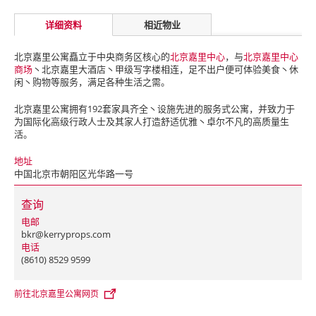
详细资料
相近物业
北京嘉里公寓矗立于中央商务区核心的
北京嘉里中心
，与
北京嘉里中心
商场
丶北京嘉里大酒店丶甲级写字楼相连，足不出户便可体验美食丶休
闲丶购物等服务，满足各种生活之需。
北京嘉里公寓拥有192套家具齐全丶设施先进的服务式公寓，并致力于
为国际化高级行政人士及其家人打造舒适优雅丶卓尔不凡的高质量生
活。
地址
中国北京市朝阳区光华路一号
查询
电邮
bkr@kerryprops.com
电话
(8610) 8529 9599
前往北京嘉里公寓网页