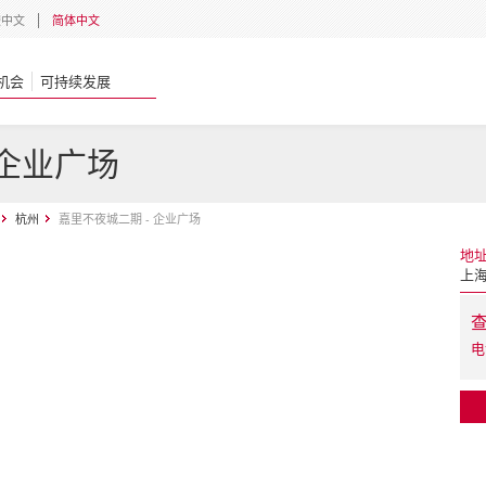
體中文
简体中文
机会
可持续发展
 企业广场
杭州
嘉里不夜城二期 - 企业广场
地
上海
电