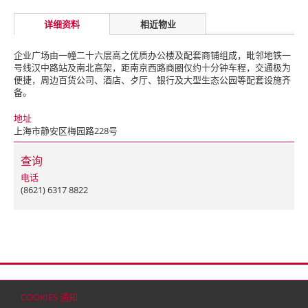
详细资料
相近物业
企业广场由一幢二十六层高之优质办公楼及配套商铺组成，毗邻地铁一
号线汉中路站及南北高架，距南京西路商圈仅约十分钟车程，交通极为
便捷，周边百货公司、酒店、歺厅、银行及大型生态公园等配套设施齐
备。
地址
上海市静安区梅园路228号
查询
电话
(8621) 6317 8822
首页
联络
网站地图
免责条款
个人资料（私隐）政策
版权与商标
COOKIES 通知
© 2026 嘉里建设有限公司 (于百慕达注册成立之有限公司)