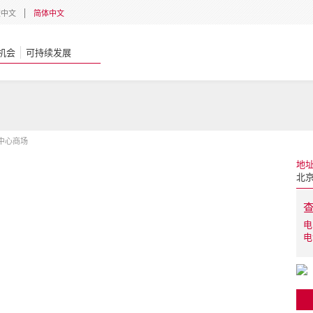
體中文
简体中文
机会
可持续发展
中心商场
地
北
电
电