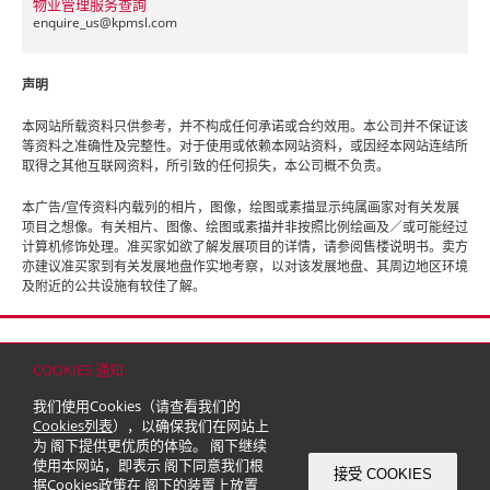
物业管理服务查詢
enquire_us@
kpmsl.com
声明
本网站所载资料只供参考，并不构成任何承诺或合约效用。本公司并不保证该
等资料之准确性及完整性。对于使用或依赖本网站资料，或因经本网站连结所
取得之其他互联网资料，所引致的任何损失，本公司概不负责。
本广告/宣传资料内载列的相片，图像，绘图或素描显示纯属画家对有关发展
项目之想像。有关相片、图像、绘图或素描并非按照比例绘画及／或可能经过
计算机修饰处理。准买家如欲了解发展项目的详情，请参阅售楼说明书。卖方
亦建议准买家到有关发展地盘作实地考察，以对该发展地盘、其周边地区环境
及附近的公共设施有较佳了解。
首页
联络
网站地图
免责条款
个人资料（私隐）政策
版权与商标
COOKIES 通知
© 2026 嘉里建设有限公司 (于百慕达注册成立之有限公司)
我们使用Cookies（请查看我们的
Cookies列表
），以确保我们在网站上
为 阁下提供更优质的体验。 阁下继续
使用本网站，即表示 阁下同意我们根
接受 COOKIES
据
Cookies政策
在 阁下的装置上放置