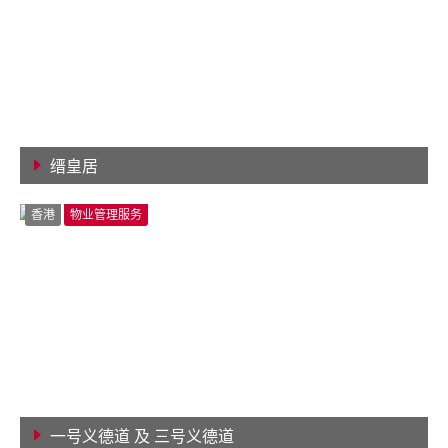
缙皇居
查看详情
香港
物业管理服务
一号义德道 及 三号义德道