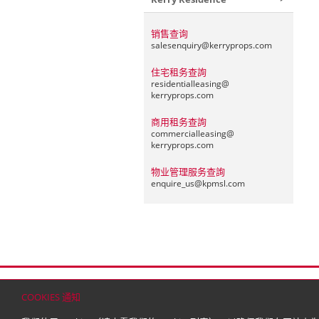
销售查询
salesenquiry@
kerryprops.com
住宅租务查詢
residentialleasing@
kerryprops.com
商用租务查詢
commercialleasing@
kerryprops.com
物业管理服务查詢
enquire_us@
kpmsl.com
首页
联络
网站地图
免责条款
个人资料（私
COOKIES 通知
© 2026 嘉里建设有限公司 (于百慕达注册成立之有