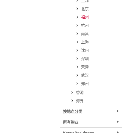
全部
北京
福州
杭州
南昌
上海
沈阳
深圳
天津
武汉
郑州
香港
海外
按地点分类
所有物业
Kerry Residence