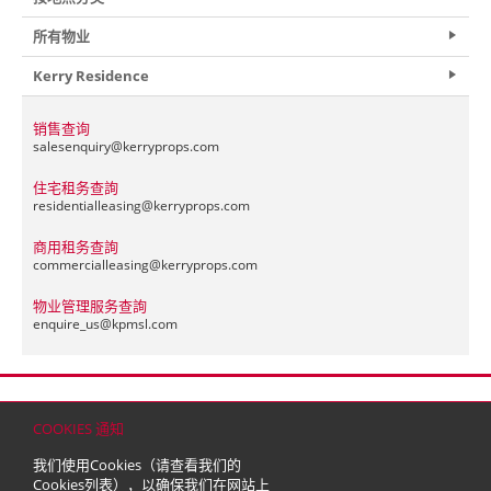
所有物业
Kerry Residence
销售查询
salesenquiry@
kerryprops.com
住宅租务查詢
residentialleasing@
kerryprops.com
商用租务查詢
commercialleasing@
kerryprops.com
物业管理服务查詢
enquire_us@
kpmsl.com
首页
联络
网站地图
免责条款
个人资料（私隐）政策
版权与商标
COOKIES 通知
© 2026 嘉里建设有限公司 (于百慕达注册成立之有限公司)
我们使用Cookies（请查看我们的
Cookies列表
），以确保我们在网站上